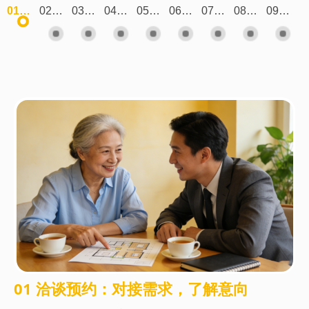
01洽谈预约
02上门评估
03设计方案
04方案定稿
05预算报价
06签订合同
07改造施工
08竣工验收
09售后维护
01 洽谈预约：对接需求，了解意向​